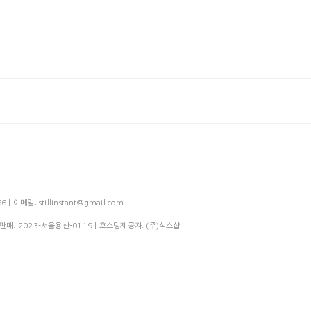
메일: stillinstant@gmail.com
신판매:
2023-서울용산-0119
| 호스팅제공자: (주)식스샵