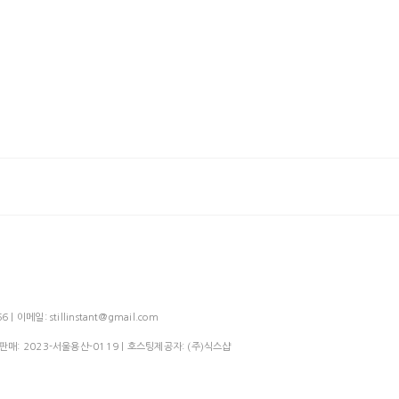
메일: stillinstant@gmail.com
신판매:
2023-서울용산-0119
| 호스팅제공자: (주)식스샵