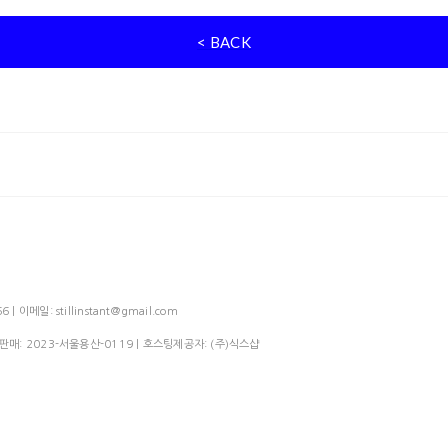
< BACK
메일: stillinstant@gmail.com
신판매:
2023-서울용산-0119
| 호스팅제공자: (주)식스샵