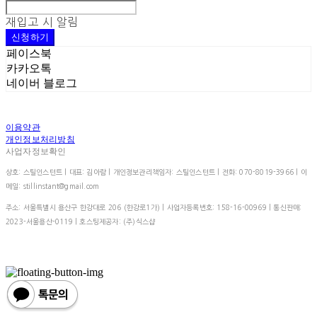
재입고 시 알림
신청하기
페이스북
카카오톡
네이버 블로그
이용약관
개인정보처리방침
사업자정보확인
상호: 스틸인스턴트 | 대표: 김아람 | 개인정보관리책임자: 스틸인스턴트 | 전화: 070-8019-3966 | 이
메일: stillinstant@gmail.com
주소: 서울특별시 용산구 한강대로 206 (한강로1가) | 사업자등록번호:
158-16-00969
| 통신판매:
2023-서울용산-0119
| 호스팅제공자: (주)식스샵