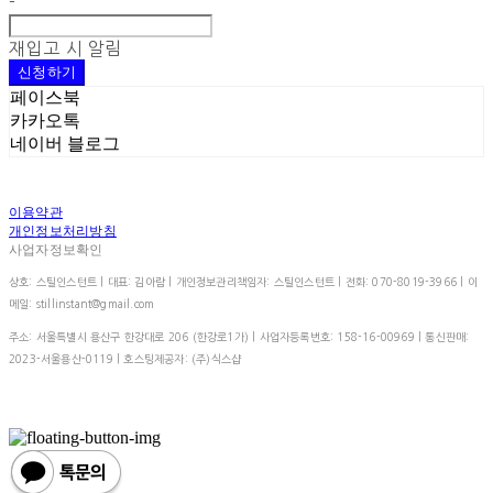
-
재입고 시 알림
신청하기
페이스북
카카오톡
네이버 블로그
이용약관
개인정보처리방침
사업자정보확인
상호: 스틸인스턴트 | 대표: 김아람 | 개인정보관리책임자: 스틸인스턴트 | 전화: 070-8019-3966 | 이
메일: stillinstant@gmail.com
주소: 서울특별시 용산구 한강대로 206 (한강로1가) | 사업자등록번호:
158-16-00969
| 통신판매:
2023-서울용산-0119
| 호스팅제공자: (주)식스샵