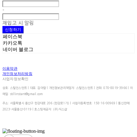
-
재입고 시 알림
신청하기
페이스북
카카오톡
네이버 블로그
이용약관
개인정보처리방침
사업자정보확인
상호: 스틸인스턴트 | 대표: 김아람 | 개인정보관리책임자: 스틸인스턴트 | 전화: 070-8019-3966 | 이
메일: stillinstant@gmail.com
주소: 서울특별시 용산구 한강대로 206 (한강로1가) | 사업자등록번호:
158-16-00969
| 통신판매:
2023-서울용산-0119
| 호스팅제공자: (주)식스샵