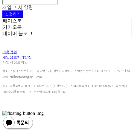
재입고 시 알림
신청하기
페이스북
카카오톡
네이버 블로그
이용약관
개인정보처리방침
사업자정보확인
상호: 스틸인스턴트 | 대표: 김아람 | 개인정보관리책임자: 스틸인스턴트 | 전화: 070-8019-3966 | 이
메일: stillinstant@gmail.com
주소: 서울특별시 용산구 한강대로 206 (한강로1가) | 사업자등록번호:
158-16-00969
| 통신판매:
2023-서울용산-0119
| 호스팅제공자: (주)식스샵