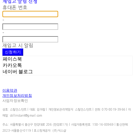
재입고 알림 신청
휴대폰 번호
-
-
재입고 시 알림
신청하기
페이스북
카카오톡
네이버 블로그
이용약관
개인정보처리방침
사업자정보확인
상호: 스틸인스턴트 | 대표: 김아람 | 개인정보관리책임자: 스틸인스턴트 | 전화: 070-8019-3966 | 이
메일: stillinstant@gmail.com
주소: 서울특별시 용산구 한강대로 206 (한강로1가) | 사업자등록번호:
158-16-00969
| 통신판매:
2023-서울용산-0119
| 호스팅제공자: (주)식스샵