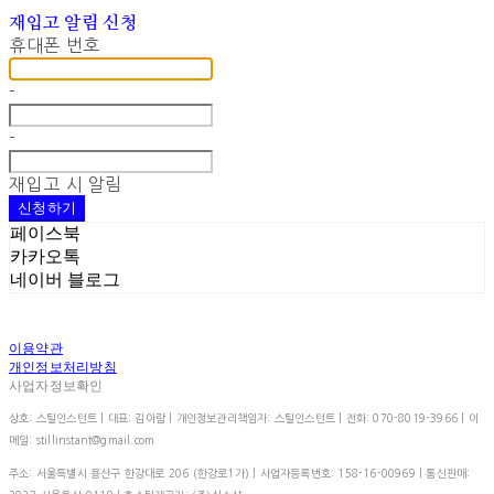
재입고 알림 신청
휴대폰 번호
-
-
재입고 시 알림
신청하기
페이스북
카카오톡
네이버 블로그
이용약관
개인정보처리방침
사업자정보확인
상호: 스틸인스턴트 | 대표: 김아람 | 개인정보관리책임자: 스틸인스턴트 | 전화: 070-8019-3966 | 이
메일: stillinstant@gmail.com
주소: 서울특별시 용산구 한강대로 206 (한강로1가) | 사업자등록번호:
158-16-00969
| 통신판매: