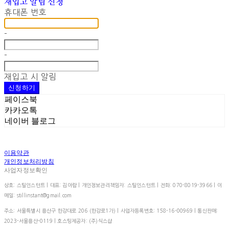
재입고 알림 신청
휴대폰 번호
-
-
재입고 시 알림
신청하기
페이스북
카카오톡
네이버 블로그
이용약관
개인정보처리방침
사업자정보확인
상호: 스틸인스턴트 | 대표: 김아람 | 개인정보관리책임자: 스틸인스턴트 | 전화: 070-8019-3966 | 이
메일: stillinstant@gmail.com
주소: 서울특별시 용산구 한강대로 206 (한강로1가) | 사업자등록번호:
158-16-00969
| 통신판매:
2023-서울용산-0119
| 호스팅제공자: (주)식스샵